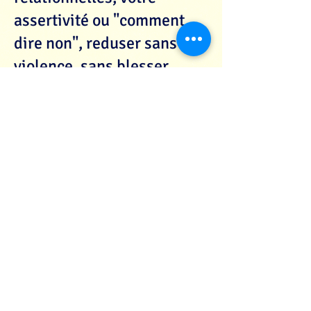
assertivité ou "comment
dire non", reduser sans
violence, sans blesser.
,
Modifier
: votre perception
de l'environnement dans
lequel vous vivez,
travaillez, etc...adopter un
autre regard plud positif et
plus serein.
Vous entraîner
sans risque
par des jeu de rôles avec
votre coach.